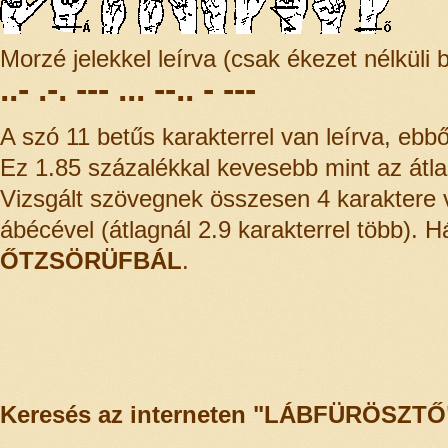
Morzé jelekkel leírva (csak ékezet nélküli 
..- .-. --- ... --.. - ---
A szó 11 betűs karakterrel van leírva, eb
Ez 1.85 százalékkal kevesebb mint az átl
Vizsgált szövegnek összesen 4 karaktere 
ábécével (átlagnál 2.9 karakterrel több). Há
ŐTZSÖRÜFBÁL
.
Keresés az interneten "LÁBFÜRÖSZTŐ