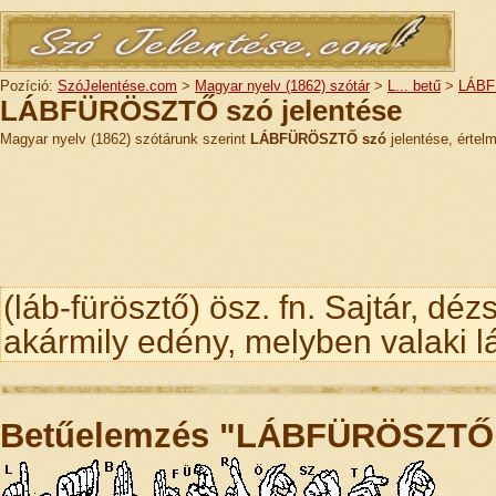
Pozíció:
SzóJelentése.com
>
Magyar nyelv (1862) szótár
>
L... betű
>
LÁB
LÁBFÜRÖSZTŐ szó jelentése
Magyar nyelv (1862) szótárunk szerint
LÁBFÜRÖSZTŐ szó
jelentése, értel
(láb-fürösztő) ösz. fn. Sajtár, d
akármily edény, melyben valaki láb
Betűelemzés "LÁBFÜRÖSZTŐ"